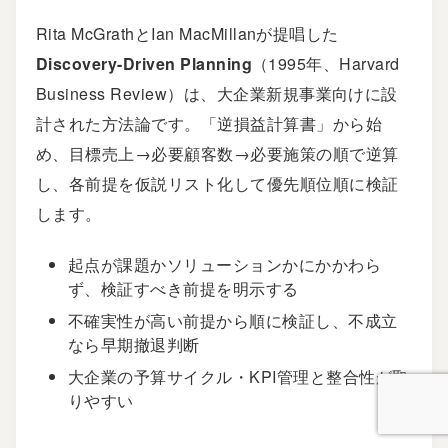
Rita McGrathとIan MacMillanが提唱した
Discovery-Driven Planning
（1995年、Harvard
Business Review）は、大企業新規事業向けに設
計された方法論です。「逆損益計算書」から始
め、目標売上→必要顧客数→必要施策の順で逆算
し、各前提を仮説リスト化して優先順位順に検証
します。
起点が課題かソリューションかにかかわら
ず、検証すべき前提を明示する
不確実性が高い前提から順に検証し、不成立
なら早期撤退判断
大企業の予算サイクル・KPI管理と整合性が取
りやすい