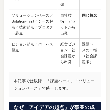
発
ソリューションベース／
自社技
同じ概念
Solution-First／シーズ起
術・アセ
点／技術起点／プロダク
ットから
ト起点
出発
ビジョン起点／パーパス
経営ビジ
課題ベー
起点
ョン・社
スの一種
会課題か
（社会課
ら出発
題版）
本記事では以降、「課題ベース」「ソリュー
ションベース」で統一します。
なぜ「アイデアの起点」が事業の成