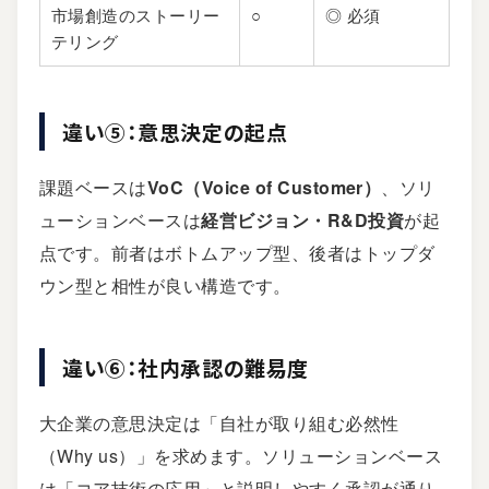
市場創造のストーリー
○
◎ 必須
テリング
違い⑤：意思決定の起点
課題ベースは
VoC（Voice of Customer）
、ソリ
ューションベースは
経営ビジョン・R&D投資
が起
点です。前者はボトムアップ型、後者はトップダ
ウン型と相性が良い構造です。
違い⑥：社内承認の難易度
大企業の意思決定は「自社が取り組む必然性
（Why us）」を求めます。ソリューションベース
は「コア技術の応用」と説明しやすく承認が通り