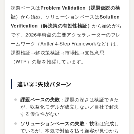
課題ベースは
Problem Validation（課題仮説の検
証）
から始め、ソリューションベースは
Solution
Verification（解決策の有効性検証）
から始めがち
です。2026年時点の主要アクセラレーターのフレ
ームワーク（Antler 4-Step Frameworkなど）は、
課題検証→解決策検証→市場性→支払意思
（WTP）の順を推奨しています。
違い③：失敗パターン
課題ベースの失敗
：課題の深さは検証できた
が、収益化モデルが成立しない／自社で解決
する優位性がない
ソリューションベースの失敗
：技術は完成し
ているが、本気で対価を払う顧客が見つから