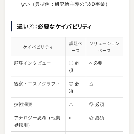
ない（典型例：研究所主導のR&D事業）
違い④：必要なケイパビリティ
課題ベ
ソリューション
ケイパビリティ
ース
ベース
顧客インタビュー
◎ 必
○ 必要
須
観察・エスノグラフィ
◎ 必
△
須
技術洞察
△
◎ 必須
アナロジー思考（他業
○
◎ 必須
界転用）