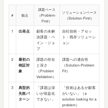
課題ベース
ソリューションベース
#
観点
（Problem-
（Solution-First）
First）
1
出発点
顧客の未解
自社技術・アセッ
決課題・ペ
ト・既存ソリューシ
イン・ジョ
ョン
ブ
2
最初の
課題の存在
課題への適合性
検証対
と深さ
（Solution-Problem
象
（Problem
Fit）
Validation）
3
典型的
「課題は深
「技術はあるが顧客
失敗パ
いが収益化
がいない」（a
ターン
できない」
solution looking for a
problem）