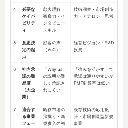
4
必要な
顧客理解・
技術洞察・市場創造
ケイパ
観察力・イ
力・
アナロジー思考
ビリテ
ンタビュー
ィ
スキル
5
意思決
顧客の声
経営ビジョン・R&D
定の起
（VoC）
投資
点
6
社内承
「Why us」
「強みを活かす」で
認の難
の説明が難
承認は通りやすいが
易度
しく承認さ
PMF到達率は低い
（大企
れにくい
業）
7
適合す
既存市場の
既存技術の応用拡
る事業
深掘り・新
張・市場創造型新規
フェー
規参入の初
事業