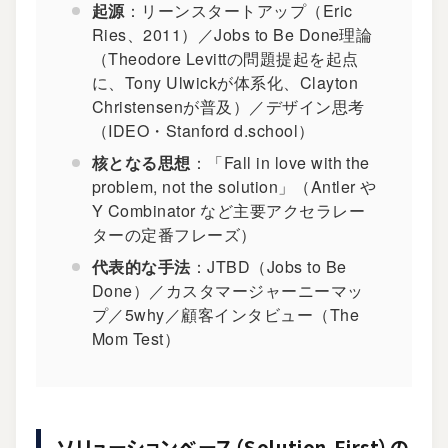
起源
：リーンスタートアップ（Eric
Ries、2011）／Jobs to Be Done理論
（Theodore Levittの問題提起を起点
に、Tony Ulwickが体系化、Clayton
Christensenが普及）／デザイン思考
（IDEO・Stanford d.school）
核となる思想
：「Fall in love with the
problem, not the solution」（
Antler
や
Y Combinator
など主要アクセラレー
ターの定番フレーズ）
代表的な手法
：
JTBD（Jobs to Be
Done）
／カスタマージャーニーマッ
プ／5why／顧客インタビュー（The
Mom Test）
ソリューションベース（Solution-First）の