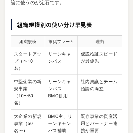
論に使うのが定石です。
組織規模別の使い分け早見表
組織規模
推奨フレーム
理由
スタートアッ
リーンキャ
仮説検証スピード
プ（〜10
ンバス
が最優先
名）
中堅企業の新
リーンキャ
社内稟議とチーム
規事業
ンバス＋
議論の両立
（10〜50
BMC併用
名）
大企業の新規
BMC主、リ
既存事業の資産活
事業（50
ーンキャン
用とパートナー連
名〜）
バス補助
携が重要