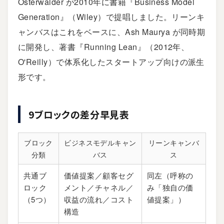
Osterwalder が2010年に書籍『Business Model
Generation』（Wiley）で提唱しました。リーンキ
ャンバスはこれをベースに、Ash Maurya が同時期
に開発し、著書『Running Lean』（2012年、
O'Reilly
）で体系化したスタートアップ向けの派生
形です。
9ブロックの差分早見表
ブロック
ビジネスモデルキャン
リーンキャンバ
分類
バス
ス
共通ブ
価値提案／顧客セグ
同左（呼称の
ロック
メント／チャネル／
み「独自の価
（5つ）
収益の流れ／コスト
値提案」）
構造