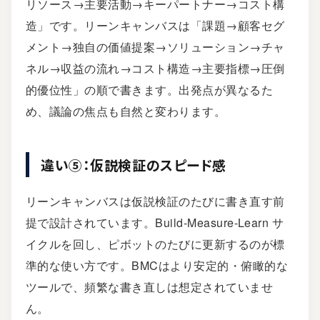
リソース→主要活動→キーパートナー→コスト構
造」です。リーンキャンバスは「課題→顧客セグ
メント→独自の価値提案→ソリューション→チャ
ネル→収益の流れ→コスト構造→主要指標→圧倒
的優位性」の順で書きます。
出発点が異なるた
め
、議論の焦点も自然と変わります。
違い⑤：仮説検証のスピード感
リーンキャンバスは仮説検証のたびに書き直す前
提で設計されています。Build-Measure-Learn サ
イクルを回し、ピボットのたびに更新するのが標
準的な使い方です。BMCはより安定的・俯瞰的な
ツールで、頻繁な書き直しは想定されていませ
ん。