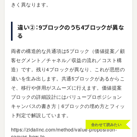
きく異なります。
違い②：9ブロックのうち4ブロックが異な
る
両者の構造的な共通項は5ブロック（価値提案／顧
客セグメント／チャネル／収益の流れ／コスト構
造）です。残り4ブロックが異なり、これが思想の
違いを生み出します。共通5ブロックがあるからこ
そ、移行や併用がスムーズに行えます。価値提案
ブロックの詳細設計には
バリュープロポジション
キャンバスの書き方｜6ブロックの埋め方とフィッ
ト判定
で解説しています。
合わせて読みたい
https://zidaiinc.com/method/value-proposition-
canvas-how-to