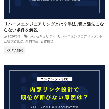
リバースエンジニアリングとは？手法3種と違法にな
らない条件を解説
2026/6/2
DX
,
セキュリティ
,
リバースエンジニアリング
,
不
正競争防止法
,
知的財産
,
著作権法
システム開発