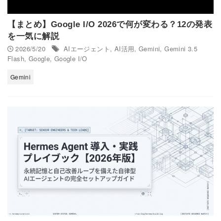
【まとめ】Google I/O 2026で何が変わる？12の発表
を一気に解説
2026/5/20
AIエージェント
,
AI活用
,
Gemini
,
Gemini 3.5
Flash
,
Google
,
Google I/O
Gemini