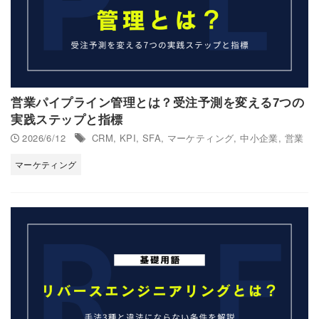
営業パイプライン管理とは？受注予測を変える7つの
実践ステップと指標
2026/6/12
CRM
,
KPI
,
SFA
,
マーケティング
,
中小企業
,
営業
マーケティング