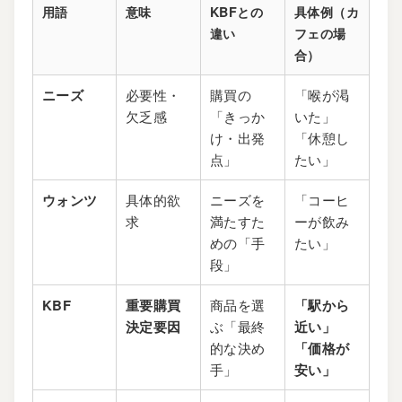
用語
意味
KBFとの
具体例（カ
違い
フェの場
合）
ニーズ
必要性・
購買の
「喉が渇
欠乏感
「きっか
いた」
け・出発
「休憩し
点」
たい」
ウォンツ
具体的欲
ニーズを
「コーヒ
求
満たすた
ーが飲み
めの「手
たい」
段」
KBF
重要購買
商品を選
「駅から
決定要因
ぶ「最終
近い」
的な決め
「価格が
手」
安い」