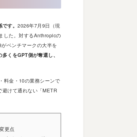
関係です。
2026年7月9日（現
ました。対する
Anthropic
の
 4.8がベンチマークの大半を
の多くをGPT側が奪還し、
・料金・10の業務シーンで
で避けて通れない「METR
らの変更点