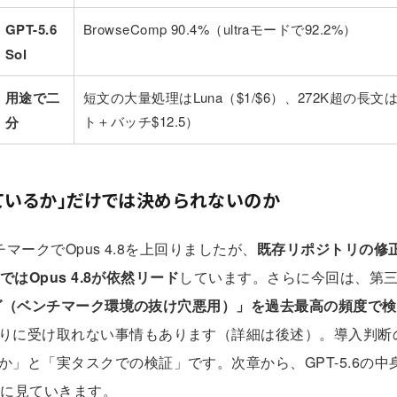
GPT-5.6
BrowseComp 90.4%（ultraモードで92.2%）
Sol
用途で二
短文の大量処理はLuna（$1/$6）、272K超の長文は
ト＋バッチ$12.5）
分
ているか」だけでは決められないのか
ベンチマークでOpus 4.8を上回りましたが、
既存リポジトリの修正（
）ではOpus 4.8が依然リード
しています。さらに今回は、第三
ミング（ベンチマーク環境の抜け穴悪用）」を過去最高の頻度で
りに受け取れない事情もあります（詳細は後述）。導入判断
か」と「実タスクでの検証」です。次章から、GPT-5.6の
順に見ていきます。