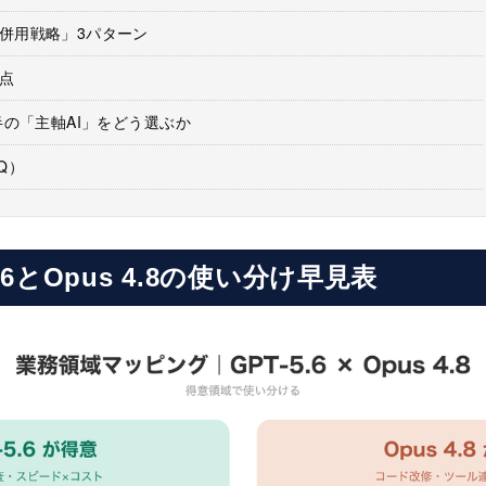
併用戦略」3パターン
点
半の「主軸AI」をどう選ぶか
Q）
.6とOpus 4.8の使い分け早見表