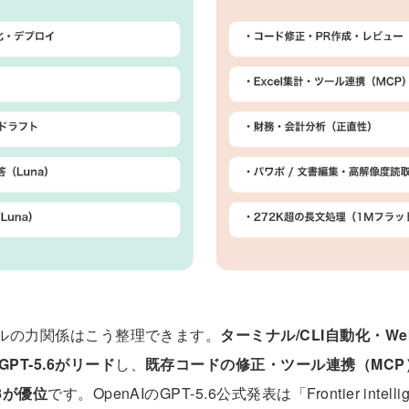
モデルの力関係はこう整理できます。
ターミナル/CLI自動化・W
T-5.6がリード
し、
既存コードの修正・ツール連携（MC
8が優位
です。OpenAIの
GPT-5.6公式発表
は「Frontier intellig