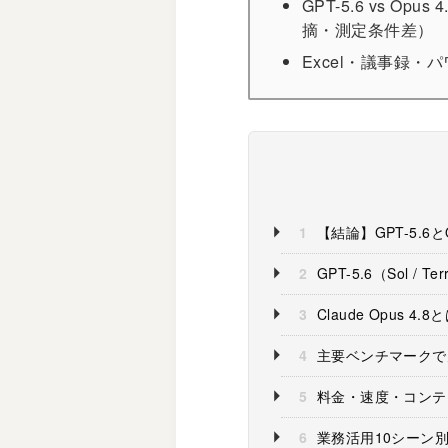
GPT-5.6 vs
摘・測定条件差）
Excel・議事録
1
【結論】GPT-5.6と
2
GPT-5.6（Sol / 
3
Claude Opus 4
4
主要ベンチマークで見るG
5
料金・速度・コンテ
6
業務活用10シーン別｜