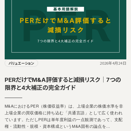
2026年4月24日
バリュエーション
PERだけでM&A評価すると減損リスク｜7つの
限界と4大補正の完全ガイド
M&AにおけるPER（株価収益率）は、上場企業の株価水準を非
上場企業の買収価格に持ち込む「共通言語」として広く使われ
ています。ただしPERは単年度利益の一点観測であって、支配
権・流動性・規模・資本構成というM&A固有の論点を…