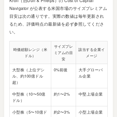
Kroll（旧Duff & Phelps）の Cost of Capital
Navigator が公表する米国市場のサイズプレミアム
目安は次の通りです。実際の数値は毎年更新され
るため、評価時点の最新値を必ず参照してくださ
い。
サイズプレ
時価総額レンジ（米
該当する企業イ
ミアムの目
ドル）
メージ
安
大型株（上位デシ
0%前後
大手グローバ
ル、約100億ドル
ル企業
超）
中型株（10〜50億
約1〜2%
中堅上場企業
ドル）
小型株（5〜10億ド
約2〜3%
小型上場企業