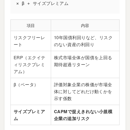
× β + サイズプレミアム
項目
内容
リスクフリーレ
10年国債利回りなど、リスク
ート
のない資産の利回り
ERP（エクイテ
株式市場全体が国債を上回る
ィリスクプレミ
期待超過リターン
アム）
β（ベータ）
評価対象企業の株価が市場全
体に対してどれだけ動くかを
示す係数
サイズプレミア
CAPMで捉えきれない小規模
ム
企業の追加リスク