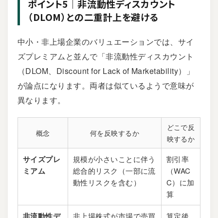
ポイント5｜非流動性ディスカウント
（DLOM）との二重計上を避ける
中小・非上場企業のバリュエーションでは、サイ
ズプレミアムと並んで「非流動性ディスカウント
（DLOM、Discount for Lack of Marketability）」
が論点になります。両者は似ているようで意味が
異なります。
どこで反
概念
何を反映するか
映するか
サイズプレ
規模が小さいことに伴う
割引率
ミアム
総合的リスク（一部に流
（WAC
動性リスクを含む）
C）に加
算
非流動性デ
非上場株式が市場で売買
算定後