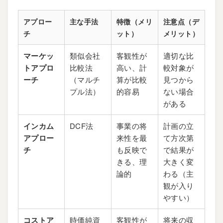
アプロー
主な手法
特徴（メリ
注意点（デ
チ
ット）
メリット）
マーケッ
類似会社
客観性が
適切な比
トアプロ
比較法
高い、計
較対象が
ーチ
（マルチ
算が比較
見つから
プル法）
的容易
ない場合
がある
インカム
DCF法
事業の将
計画の立
アプロー
来性を最
て方次第
チ
も反映で
で結果が
きる、理
大きく変
論的
わる（主
観が入り
やすい）
コストア
時価純資
客観性が
将来の収