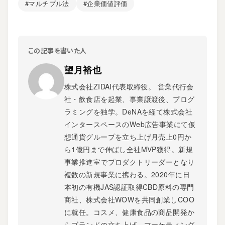
#マルチプル法
#企業価値評価
この記事を書いた人
望月裕也
株式会社ZIDAI代表取締役。 営業代行会
社・飲食店を起業、事業譲渡後、プログ
ラミングを独学。DeNAを経て株式会社
インタースペースのWeb広告事業にて仮
想通貨グループを立ち上げ月売上0円か
ら1億円まで伸ばし全社MVP獲得。新規
事業推進室でプロダクトリーダーとなり
複数の新規事業に携わる。2020年に日
本初の有機JAS認証取得CBD原料の専門
商社、株式会社WOWを共同創業しCOO
に就任。コスメ、健康食品の商品開発か
らブランドの立ち上げ、マーケティング