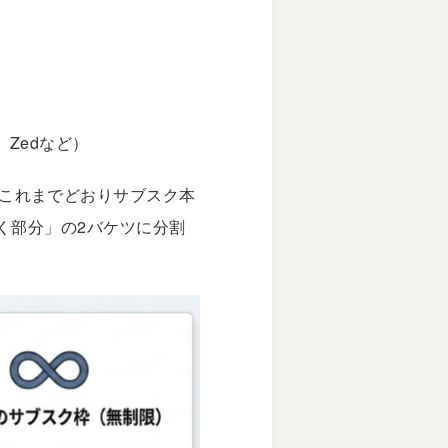
r、Zedなど）
は、これまでどおりサブスク本
く部分」の2バケツに分割