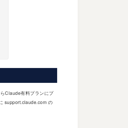
からClaude有料プランにプ
に
support.claude.com
の