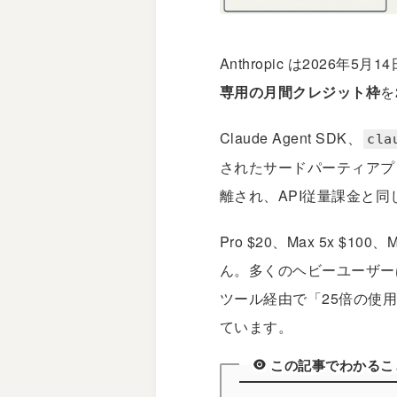
Anthropic
は2026年5月14日
専用の月間クレジット枠
を
Claude Agent SDK、
cla
されたサードパーティアプ
離され、API従量課金と
Pro $20、Max 5x 
ん。多くのヘビーユーザーは
ツール経由で「25倍の使
ています。
この記事でわかるこ