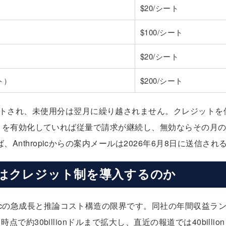
$20/シート
$100/シート
$20/シート
ート）
$200/シート
トされ、未使用分は翌月に繰り越されません。クレジットを
you-go）を有効化していれば従量で請求が継続し、無効ならその
れば、Anthropicからの案内メールは2026年6月8日に送信さ
picはクレジット制を導入するのか
opicの急成長と推論コスト構造の限界です。同社の年間収益ラン
年4月時点で約30billionドルまで拡大し、直近の報道では40bil