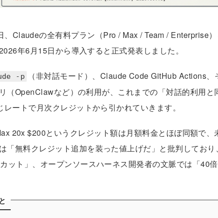
、Claudeの全有料プラン（Pro / Max / Team / Enterpri
2026年6月15日から導入すると正式発表しました。
（非対話モード）、Claude Code GitHub Action
ude -p
リ（OpenClawなど）の利用が、これまでの「対話的利用
同じレートで月次クレジットから引かれていきます。
$100、Max 20x $200というクレジット額は月額料金とほぼ同
「無料クレジット追加を装った値上げだ」と批判しており、The
用カット」、オープンソースハーネス開発者の文脈では「40
と