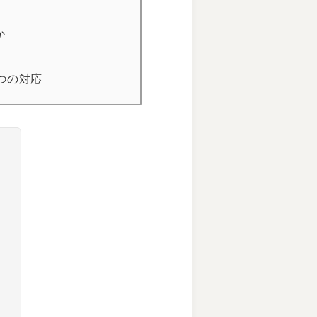
）
か
き5つの対応