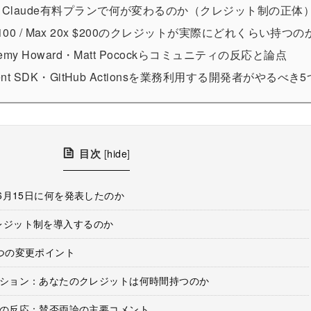
からClaude有料プランで何が変わるのか（クレジット制の正体
 5x $100 / Max 20x $200のクレジットが実際にどれくらい持つの
eremy Howard・Matt Pocockらコミュニティの反応と論点
Agent SDK・GitHub Actionsを業務利用する開発者がやるべ
目次
[
hide
]
26年6月15日に何を発表したのか
はクレジット制を導入するのか
つの変更ポイント
ション：あなたのクレジットは何時間持つのか
の反応：賛否両論の主要コメント