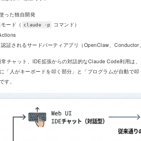
K を使った独自開発
対話モード（
コマンド）
claude -p
Actions
して認証されるサードパーティアプリ（OpenClaw、Conducto
通常チャット、IDE拡張からの対話的なClaude Code利用
に「人がキーボードを叩く部分」と「プログラムが自動で叩
です。