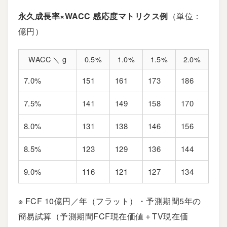
永久成長率×WACC 感応度マトリクス例
（単位：
億円）
WACC ＼ g
0.5%
1.0%
1.5%
2.0%
7.0%
151
161
173
186
7.5%
141
149
158
170
8.0%
131
138
146
156
8.5%
123
129
136
144
9.0%
116
121
127
134
※ FCF 10億円／年（フラット）・予測期間5年の
簡易試算（予測期間FCF現在価値＋TV現在価