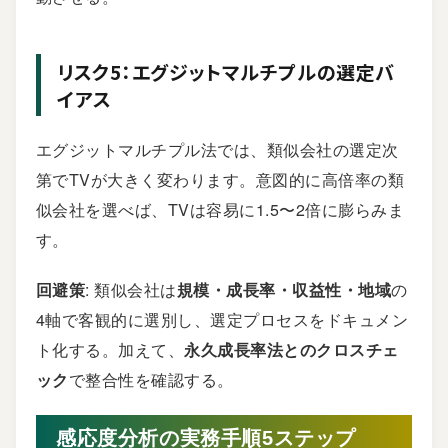
リスク5：エグジットマルチプルの選定バ
イアス
エグジットマルチプル法では、類似会社の選定次
第でTVが大きく変わります。意図的に高倍率の類
似会社を選べば、TVは容易に1.5〜2倍に膨らみま
す。
回避策
: 類似会社は
規模・成長率・収益性・地域
の
4軸で客観的に選別し、選定プロセスをドキュメン
ト化する。加えて、
永久成長率法とのクロスチェ
ック
で整合性を確認する。
感応度分析の実務手順5ステップ