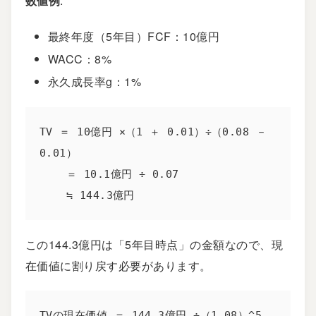
数値例
:
最終年度（5年目）FCF：10億円
WACC：8%
永久成長率g：1%
TV ＝ 10億円 ×（1 ＋ 0.01）÷（0.08 － 
0.01）

    ＝ 10.1億円 ÷ 0.07

    ≒ 144.3億円
この144.3億円は「5年目時点」の金額なので、現
在価値に割り戻す必要があります。
TVの現在価値 ＝ 144.3億円 ÷（1.08）^5
