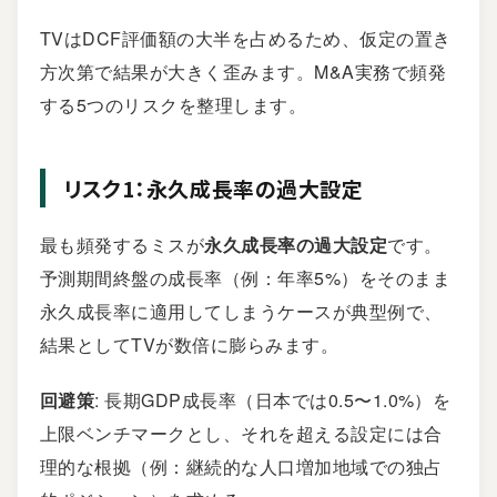
TVはDCF評価額の大半を占めるため、仮定の置き
方次第で結果が大きく歪みます。M&A実務で頻発
する5つのリスクを整理します。
リスク1：永久成長率の過大設定
最も頻発するミスが
永久成長率の過大設定
です。
予測期間終盤の成長率（例：年率5%）をそのまま
永久成長率に適用してしまうケースが典型例で、
結果としてTVが数倍に膨らみます。
回避策
: 長期GDP成長率（日本では0.5〜1.0%）を
上限ベンチマークとし、それを超える設定には合
理的な根拠（例：継続的な人口増加地域での独占