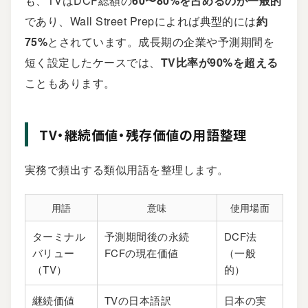
も、TVはDCF総額の
60〜80%を占めるのが一般的
であり、Wall Street Prepによれば典型的には
約
75%
とされています。成長期の企業や予測期間を
短く設定したケースでは、
TV比率が90%を超える
こともあります。
TV・継続価値・残存価値の用語整理
実務で頻出する類似用語を整理します。
用語
意味
使用場面
ターミナル
予測期間後の永続
DCF法
バリュー
FCFの現在価値
（一般
（TV）
的）
継続価値
TVの日本語訳
日本の実