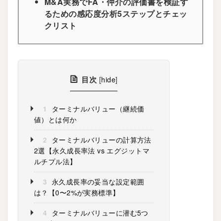
M&A実務でFA・仲介の評価書を検証す
るための感応度分析5ステップとチェッ
クリスト
目次
[
hide
]
1
ターミナルバリュー（継続価
値）とは何か
2
ターミナルバリューの計算方法
2選【永久成長率法 vs エグジットマ
ルチプル法】
3
永久成長率の妥当な設定範囲
は？【0〜2%が実務標準】
4
ターミナルバリューに潜む5つ