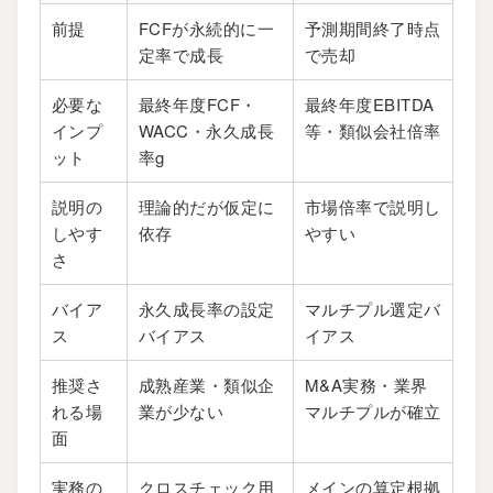
前提
FCFが永続的に一
予測期間終了時点
定率で成長
で売却
必要な
最終年度FCF・
最終年度EBITDA
インプ
WACC・永久成長
等・類似会社倍率
ット
率g
説明の
理論的だが仮定に
市場倍率で説明し
しやす
依存
やすい
さ
バイア
永久成長率の設定
マルチプル選定バ
ス
バイアス
イアス
推奨さ
成熟産業・類似企
M&A実務・業界
れる場
業が少ない
マルチプルが確立
面
実務の
クロスチェック用
メインの算定根拠