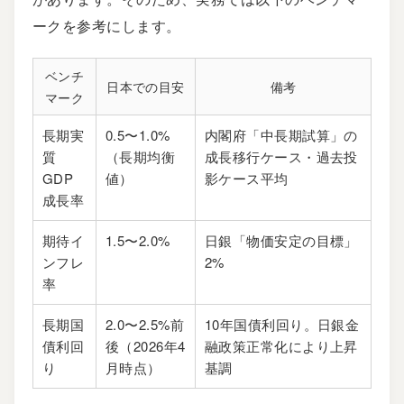
ークを参考にします。
ベンチ
日本での目安
備考
マーク
長期実
0.5〜1.0%
内閣府「中長期試算」の
質
（長期均衡
成長移行ケース・過去投
GDP
値）
影ケース平均
成長率
期待イ
1.5〜2.0%
日銀「物価安定の目標」
ンフレ
2%
率
長期国
2.0〜2.5%前
10年国債利回り。日銀金
債利回
後（2026年4
融政策正常化により上昇
り
月時点）
基調