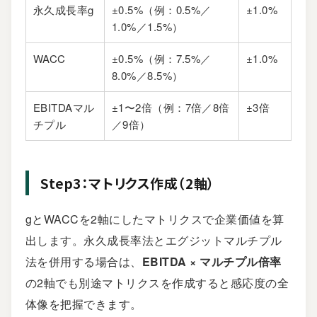
永久成長率g
±0.5%（例：0.5%／
±1.0%
1.0%／1.5%）
WACC
±0.5%（例：7.5%／
±1.0%
8.0%／8.5%）
EBITDAマル
±1〜2倍（例：7倍／8倍
±3倍
チプル
／9倍）
Step3：マトリクス作成（2軸）
gとWACCを2軸にしたマトリクスで企業価値を算
出します。永久成長率法とエグジットマルチプル
法を併用する場合は、
EBITDA × マルチプル倍率
の2軸でも別途マトリクスを作成すると感応度の全
体像を把握できます。