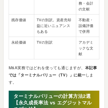
務・会計
の文献
残存価値
TVの別訳。資産売却
不動産・
益に近いニュアンス
設備評価
もある
で併用
永続価値
TVの別訳
アカデミ
ックな文
献
M&A実務ではどれを使っても通じますが、
本記事
では「ターミナルバリュー（TV）」に統一
しま
す。
ターミナルバリューの計算方法2選
【永久成長率法 vs エグジットマル