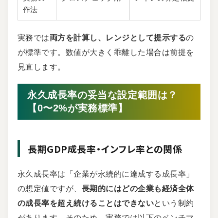
作法
実務では
両方を計算し、レンジとして提示する
の
が標準です。数値が大きく乖離した場合は前提を
見直します。
永久成長率の妥当な設定範囲は？
【0〜2%が実務標準】
長期GDP成長率・インフレ率との関係
永久成長率は「企業が永続的に達成する成長率」
の想定値ですが、
長期的にはどの企業も経済全体
の成長率を超え続けることはできない
という制約
があります。そのため、実務では以下のベンチマ