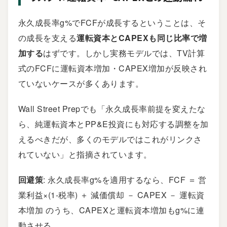
永久成長率g%でFCFが成長するということは、そ
の成長を支える
運転資本とCAPEXも同じ比率で増
加する
はずです。しかし実務モデルでは、TV計算
式のFCFに運転資本増加・CAPEX増加が反映され
ていないケースが多くあります。
Wall Street Prepでも「永久成長率前提を変えたな
ら、純運転資本とPP&E投資にも対応する調整を加
えるべきだが、多くのモデルではこれがリンクさ
れていない」と指摘されています。
回避策
: 永久成長率g%を適用するなら、FCF ＝ 営
業利益×(1-税率) ＋ 減価償却 － CAPEX － 運転資
本増加 のうち、CAPEXと運転資本増加もg%に連
動させる。