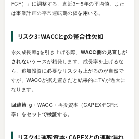
FCF）」に調整する。直近3〜5年の平均値、また
は事業計画の平常運転期の値を用いる。
リスク3：WACCとgの整合性欠如
永久成長率gを引き上げる際、
WACC側の見直しが
されない
ケースが頻発します。成長率を上げるな
ら、追加投資に必要なリスクも上がるのが自然で
すが、WACCが据え置きだと結果的にTVが過大に
なります。
回避策
: g・WACC・再投資率（CAPEX/FCF比
率）を
セットで検証
する。
リスク4：運転資本・CAPEXとの連動漏れ