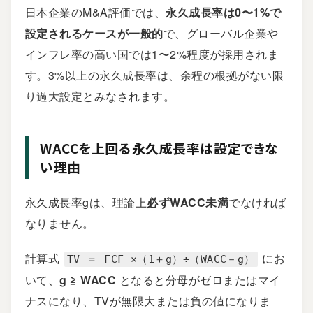
日本企業のM&A評価では、
永久成長率は0〜1%で
設定されるケースが一般的
で、グローバル企業や
インフレ率の高い国では1〜2%程度が採用されま
す。3%以上の永久成長率は、余程の根拠がない限
り過大設定とみなされます。
WACCを上回る永久成長率は設定できな
い理由
永久成長率gは、理論上
必ずWACC未満
でなければ
なりません。
計算式
にお
TV ＝ FCF ×（1＋g）÷（WACC－g）
いて、
g ≧ WACC
となると分母がゼロまたはマイ
ナスになり、TVが無限大または負の値になりま