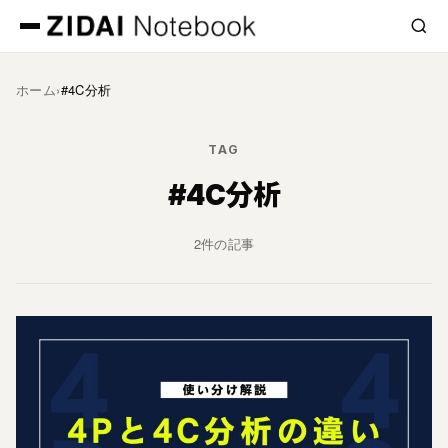
ホーム
›
#4C分析
TAG
#4C分析
2件の記事