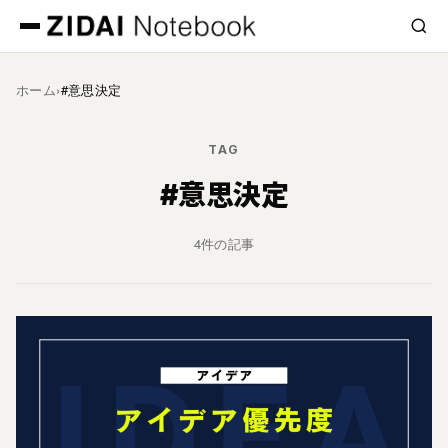
ホーム
›
#意思決定
TAG
#意思決定
4件の記事