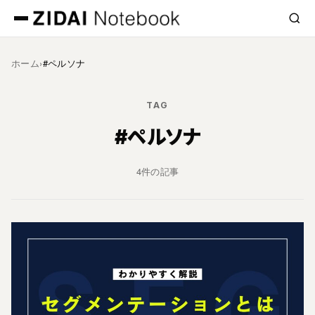
ホーム
›
#ペルソナ
TAG
#ペルソナ
4件の記事