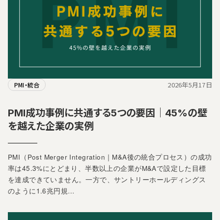
2026年5月17日
PMI・統合
PMI成功事例に共通する5つの要因｜45%の壁
を越えた企業の実例
PMI（Post Merger Integration｜M&A後の統合プロセス）の成功
率は45.3%にとどまり、半数以上の企業がM&Aで設定した目標
を達成できていません。一方で、サントリーホールディングス
のように1.6兆円規…