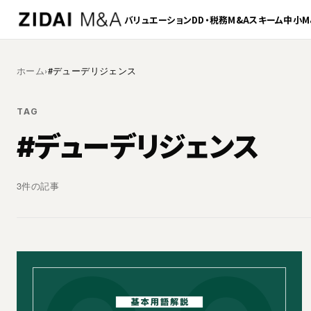
バリュエーション
DD・税務
M&Aスキーム
中小M
ホーム
›
#デューデリジェンス
TAG
#デューデリジェンス
3件の記事