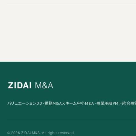
バリュエーション
DD・税務
M&Aスキーム
中小M&A・事業承継
PMI・統合
事
© 2026 ZIDAI M&A. All rights reserved.